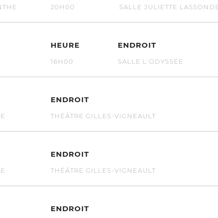
NTHE
20H00
SALLE JULIETTE LASSOND
HEURE
ENDROIT
U
16H00
SALLE L'ODYSSÉE
ENDROIT
ME
THÉÂTRE GILLES-VIGNEAULT
ENDROIT
ME
THÉÂTRE GILLES-VIGNEAULT
ENDROIT