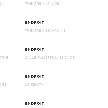
D
THÉÂTRE MANUVIE
ENDROIT
THÉÂTRE DESJARDINS
ENDROIT
NTHE
SALLE JULIETTE LASSONDE
ENDROIT
CHE
LE ZÉNITH
ENDROIT