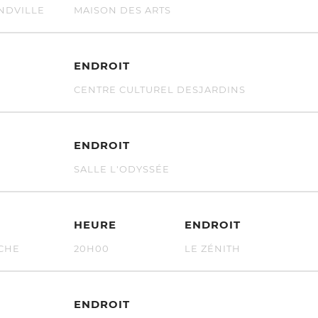
DVILLE
MAISON DES ARTS
ENDROIT
CENTRE CULTUREL DESJARDINS
ENDROIT
U
SALLE L'ODYSSÉE
HEURE
ENDROIT
CHE
20H00
LE ZÉNITH
ENDROIT