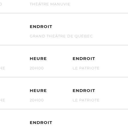
D
THÉÂTRE MANUVIE
ENDROIT
GRAND THÉÂTRE DE QUÉBEC
HEURE
ENDROIT
THE
20H00
LE PATRIOTE
HEURE
ENDROIT
THE
20H00
LE PATRIOTE
ENDROIT