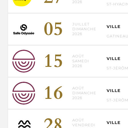
2026
ST-HYACI
05
JUILLET
VILLE
DIMANCHE
2026
GATINEA
15
AOÛT
VILLE
SAMEDI
2026
ST-JÉRÔ
16
AOÛT
VILLE
DIMANCHE
2026
ST-JÉRÔ
28
AOÛT
VILLE
VENDREDI