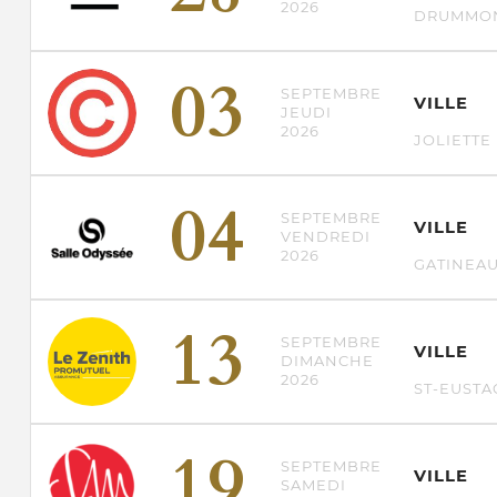
2026
DRUMMON
03
SEPTEMBRE
VILLE
JEUDI
2026
JOLIETTE
04
SEPTEMBRE
VILLE
VENDREDI
2026
GATINEA
13
SEPTEMBRE
VILLE
DIMANCHE
2026
ST-EUSTA
19
SEPTEMBRE
VILLE
SAMEDI