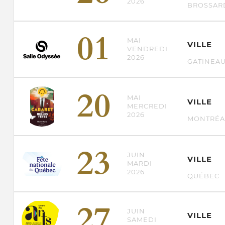
2026
BROSSAR
01
MAI
VILLE
VENDREDI
2026
GATINEA
20
MAI
VILLE
MERCREDI
2026
MONTRÉA
23
JUIN
VILLE
MARDI
2026
QUÉBEC
27
JUIN
VILLE
SAMEDI