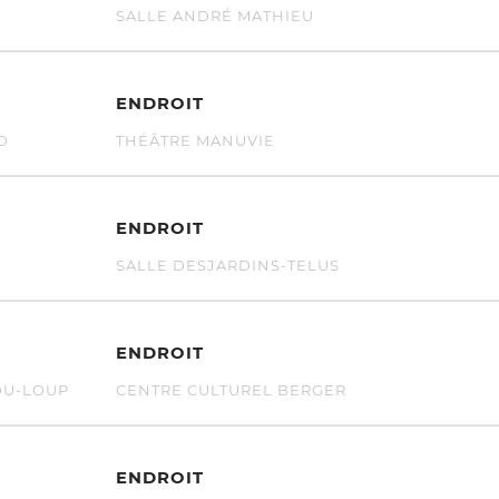
SALLE ANDRÉ MATHIEU
ENDROIT
D
THÉÂTRE MANUVIE
ENDROIT
SALLE DESJARDINS-TELUS
ENDROIT
DU-LOUP
CENTRE CULTUREL BERGER
ENDROIT