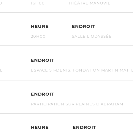
D
16H00
THÉÂTRE MANUVIE
HEURE
ENDROIT
U
20H00
SALLE L'ODYSSÉE
ENDROIT
L
ESPACE ST-DENIS, FONDATION MARTIN MATT
ENDROIT
PARTICIPATION SUR PLAINES D'ABRAHAM
HEURE
ENDROIT