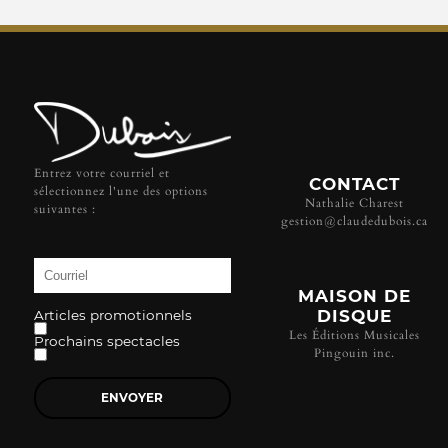
Entrez votre courriel et
CONTACT
sélectionnez l'une des options
Nathalie Charest
suivantes :
gestion@claudedubois.ca
MAISON DE
DISQUE
Articles promotionnels
Les Éditions Musicales
Prochains spectacles
Pingouin inc.