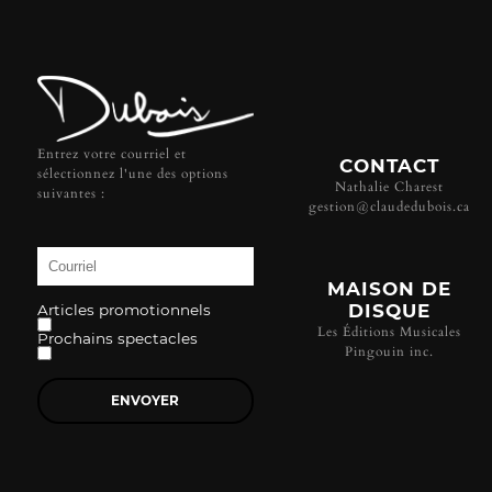
Entrez votre courriel et
CONTACT
sélectionnez l'une des options
Nathalie Charest
suivantes :
gestion@claudedubois.ca
MAISON DE
DISQUE
Articles promotionnels
Les Éditions Musicales
Prochains spectacles
Pingouin inc.