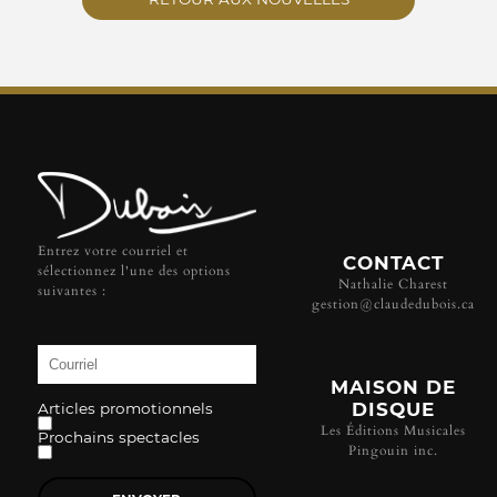
Entrez votre courriel et
CONTACT
sélectionnez l'une des options
Nathalie Charest
suivantes :
gestion@claudedubois.ca
MAISON DE
DISQUE
Articles promotionnels
Les Éditions Musicales
Prochains spectacles
Pingouin inc.