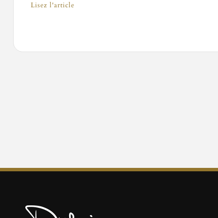
Lisez l'article