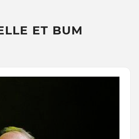
ELLE ET BUM